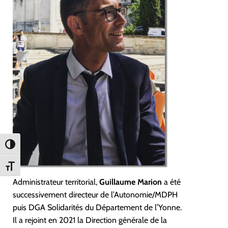
Passer en contraste élevé
Changer la taille de la police
Administrateur territorial,
Guillaume Marion
a été
successivement directeur de l’Autonomie/MDPH
puis DGA Solidarités du Département de l’Yonne.
Il a rejoint en 2021 la Direction générale de la